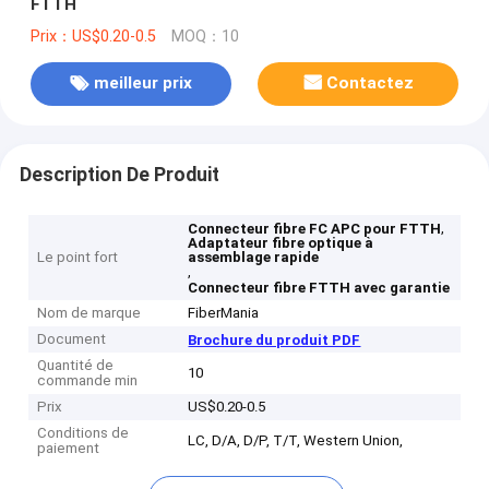
FTTH
Prix：US$0.20-0.5
MOQ：10
meilleur prix
Contactez
Description De Produit
,
Connecteur fibre FC APC pour FTTH
Adaptateur fibre optique à
Le point fort
assemblage rapide
,
Connecteur fibre FTTH avec garantie
Nom de marque
FiberMania
Document
Brochure du produit PDF
Quantité de
10
commande min
Prix
US$0.20-0.5
Conditions de
LC, D/A, D/P, T/T, Western Union,
paiement