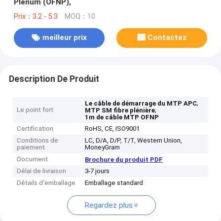
Plenum (OFNP),
Prix：3.2 - 5.3
MOQ：10
meilleur prix
Contactez
Description De Produit
,
Le câble de démarrage du MTP APC
Le point fort
,
MTP SM fibre plénière
1m de câble MTP OFNP
Certification
RoHS, CE, ISO9001
Conditions de
LC, D/A, D/P, T/T, Western Union,
paiement
MoneyGram
Document
Brochure du produit PDF
Délai de livraison
3-7 jours
Détails d'emballage
Emballage standard
Regardez plus