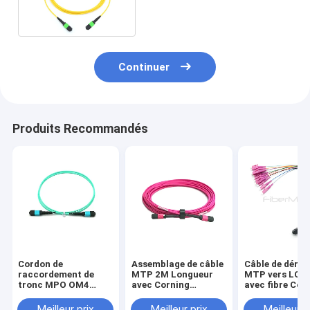
Plenum (OFNP),
Continuer
Produits Recommandés
Cordon de
Assemblage de câble
Câble de dériv
raccordement de
MTP 2M Longueur
MTP vers LC 
tronc MPO OM4
avec Corning
avec fibre Cor
Assemblage de tronc
ClearCurve pour la
ClearCurve et 
de fibre haute
transmission de
l'emploi pour 
Meilleur prix
Meilleur prix
Meilleur p