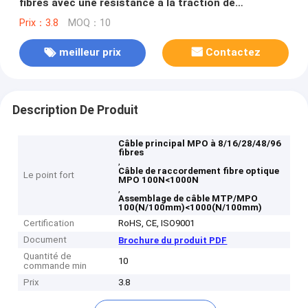
fibres avec une résistance à la traction de
100N<1000N et une pression latérale de
Prix：3.8
MOQ：10
100(N/100mm)<1000(N/100mm)
meilleur prix
Contactez
Description De Produit
Câble principal MPO à 8/16/28/48/96
fibres
,
Câble de raccordement fibre optique
Le point fort
MPO 100N<1000N
,
Assemblage de câble MTP/MPO
100(N/100mm)<1000(N/100mm)
Certification
RoHS, CE, ISO9001
Document
Brochure du produit PDF
Quantité de
10
commande min
Prix
3.8