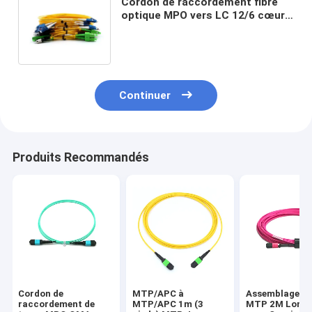
Cordon de raccordement fibre
optique MPO vers LC 12/6 cœurs
direct usine avec double cœur
pour la transmission de données
à haut débit
Continuer
Produits Recommandés
Cordon de
MTP/APC à
Assemblage de
raccordement de
MTP/APC 1m (3
MTP 2M Longu