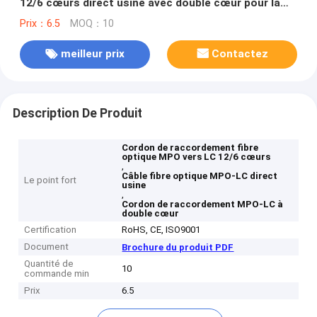
12/6 cœurs direct usine avec double cœur pour la
transmission de données à haut débit
Prix：6.5
MOQ：10
meilleur prix
Contactez
Description De Produit
Cordon de raccordement fibre
optique MPO vers LC 12/6 cœurs
,
Câble fibre optique MPO-LC direct
Le point fort
usine
,
Cordon de raccordement MPO-LC à
double cœur
Certification
RoHS, CE, ISO9001
Document
Brochure du produit PDF
Quantité de
10
commande min
Prix
6.5