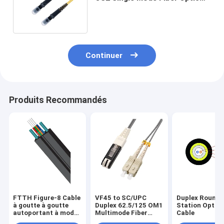
Patch Cable - Yellow with
3.0mm
Continuer
Produits Recommandés
FTTH Figure-8 Cable
VF45 to SC/UPC
Duplex Round 
à goutte à goutte
Duplex 62.5/125 OM1
Station Optica
autoportant à mode
Multimode Fiber
Cable
unique pour une
Patch Cable,