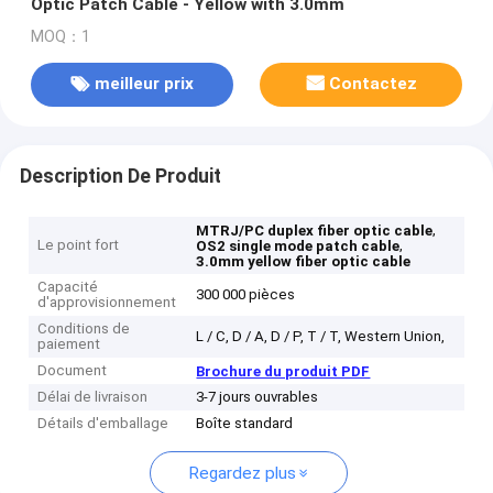
Optic Patch Cable - Yellow with 3.0mm
MOQ：1
meilleur prix
Contactez
Description De Produit
,
MTRJ/PC duplex fiber optic cable
Le point fort
,
OS2 single mode patch cable
3.0mm yellow fiber optic cable
Capacité
300 000 pièces
d'approvisionnement
Conditions de
L / C, D / A, D / P, T / T, Western Union,
paiement
Document
Brochure du produit PDF
Délai de livraison
3-7 jours ouvrables
Détails d'emballage
Boîte standard
Regardez plus