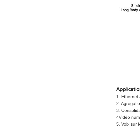
Applicatio
1. Etherne
2. Agrégati
3. Consolid
4Vidéo numé
5. Voix sur 