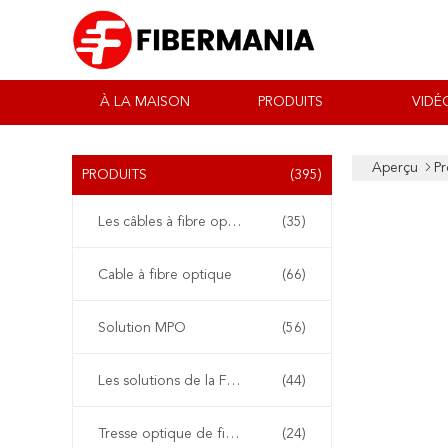
À LA MAISON
PRODUITS
VIDÉ
Aperçu
Pr
PRODUITS
(395)
Les câbles à fibre optique
(35)
Cable à fibre optique
(66)
Solution MPO
(56)
Les solutions de la FTTA
(44)
Tresse optique de fibre
(24)