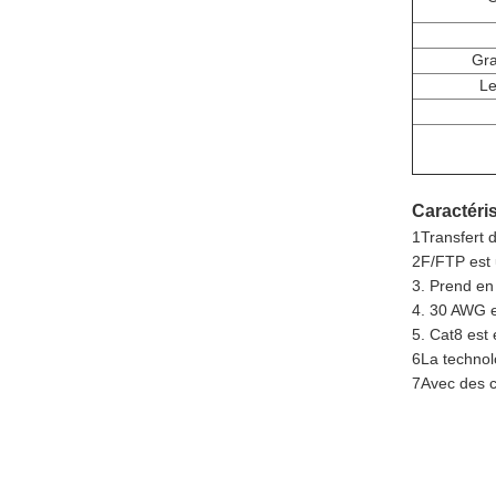
Gra
Le
Caractéri
1Transfert 
2F/FTP est 
3. Prend en
4. 30 AWG en
5. Cat8 est
6La technolo
7Avec des c