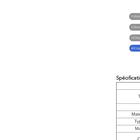
Spécificat
Mat
Ty
Ma
O