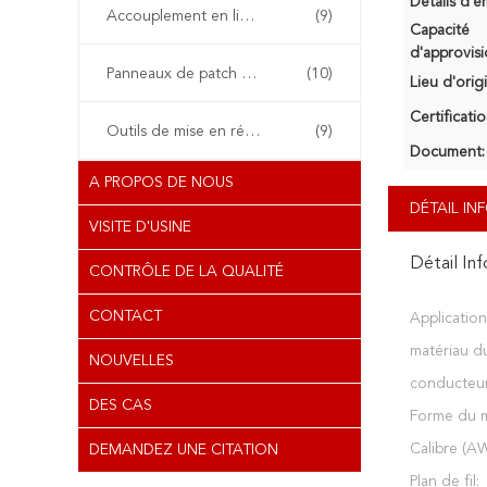
Détails d'e
Accouplement en ligne RJ45
(9)
Capacité
d'approvis
Panneaux de patch en cuivre
(10)
Lieu d'orig
Certificatio
Outils de mise en réseau
(9)
Document:
A PROPOS DE NOUS
DÉTAIL I
VISITE D'USINE
Détail In
CONTRÔLE DE LA QUALITÉ
CONTACT
Application
matériau d
NOUVELLES
conducteur
DES CAS
Forme du m
Calibre (A
DEMANDEZ UNE CITATION
Plan de fil: