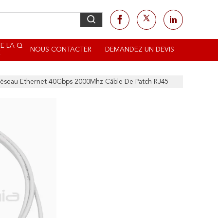
E LA Q
NOUS CONTACTER
DEMANDEZ UN DEVIS
É
Réseau Ethernet 40Gbps 2000Mhz Câble De Patch RJ45