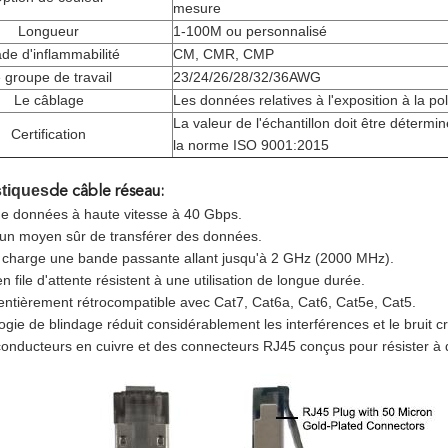
mesure
Longueur
1-100M ou personnalisé
de d'inflammabilité
CM, CMR, CMP
 groupe de travail
23/24/26/28/32/36AWG
Le câblage
Les données relatives à l'exposition à la pol
La valeur de l'échantillon doit être déter
Certification
la norme ISO 9001:2015
stiques
de câble réseau:
de données à haute vitesse à 40 Gbps.
un moyen sûr de transférer des données.
 charge une bande passante allant jusqu'à 2 GHz (2000 MHz).
 file d'attente résistent à une utilisation de longue durée.
 entièrement rétrocompatible avec Cat7, Cat6a, Cat6, Cat5e, Cat5.
gie de blindage réduit considérablement les interférences et le bruit c
onducteurs en cuivre et des connecteurs RJ45 conçus pour résister à d