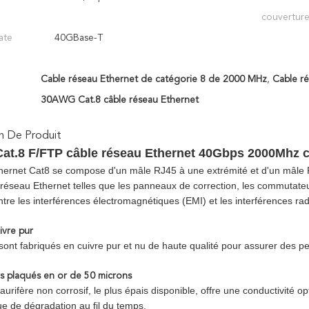
couverture
ate
40GBase-T
Cable réseau Ethernet de catégorie 8 de 2000 MHz
,
Cable r
30AWG Cat.8 câble réseau Ethernet
n De Produit
t.8 F/FTP câble réseau Ethernet 40Gbps 2000Mhz c
hernet Cat8 se compose d'un mâle RJ45 à une extrémité et d'un mâle RJ4
réseau Ethernet telles que les panneaux de correction, les commutateur
ntre les interférences électromagnétiques (EMI) et les interférences ra
vre pur
sont fabriqués en cuivre pur et nu de haute qualité pour assurer des 
 plaqués en or de 50 microns
urifère non corrosif, le plus épais disponible, offre une conductivité o
ue de dégradation au fil du temps.