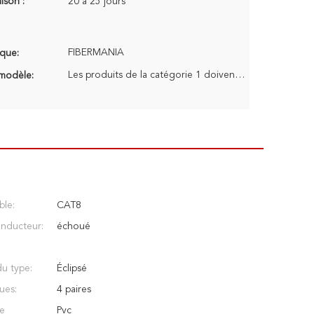
aison :
20 à 25 jours
FIBERMANIA
que:
Les produits de la catégorie 1 doivent être soumis à des contrôles de qualité.
modèle:
ble:
CAT8
nducteur:
échoué
u type:
Éclipsé
ues:
4 paires
de
Pvc