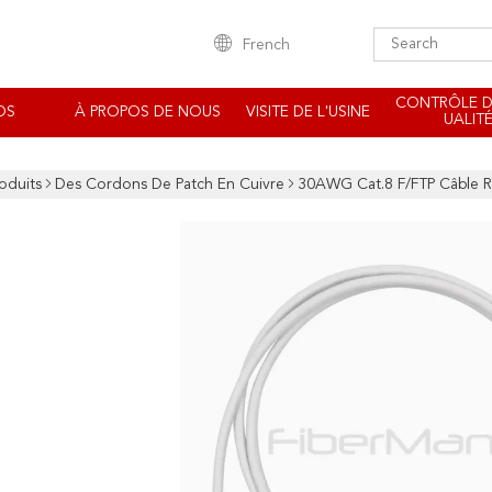
French
CONTRÔLE D
OS
À PROPOS DE NOUS
VISITE DE L'USINE
UALIT
oduits
Des Cordons De Patch En Cuivre
30AWG Cat.8 F/FTP Câble 