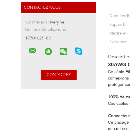
CONTACTEZ NOUS
Données R
ContPerson :
Ivery Ye
Support:
Numéro de téléphone :
Mettre en
17704025189
évidence:
Descriptio
30AWG Ca
Ce câble Et
connexions 
protéger co
100% de cui
Ces câbles 
Connecteurs
Ce placage a
peu de risq