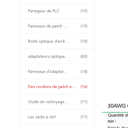
Partageur de PLC
(19)
Panneaux de patch à fibre optique
(19)
Boîte optique d'arrêt de fibre
(10)
adaptateurs optiques de fibre
(42)
Panneaux d'adaptateur à fibre optique
(14)
Des cordons de patch en cuivre
(16)
Outils de nettoyage en fibres
(11)
30AWG C
Quantité 
Les Jacks à clef
(11)
min :