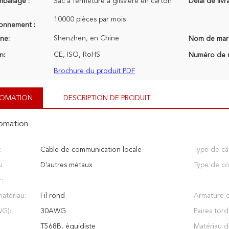
mballage :
Sac à fermeture à glissière en carton
Délai de livr
10000 pièces par mois
ionnement :
Shenzhen, en Chine
ine:
Nom de mar
CE, ISO, RoHS
n:
Numéro de 
Brochure du produit PDF
NFOMATION
DESCRIPTION DE PRODUIT
fomation
:
Cable de communication locale
Type de câ
u
D'autres métaux
Type de co
:
atériau:
Fil rond
Armature d
WG):
30AWG
Paires tord
T568B, équidiste
Matériau 