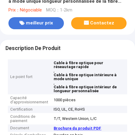
à mode unique longueur personnalisée de la fibre
pour une mise en réseau rapide
Prix：Négociable
MOQ：1-2km
meilleur prix
Contactez
Description De Produit
Cable à fibre optique pour
réseautage rapide
,
Cable à fibre optique intérieure à
Le point fort
mode unique
,
Cable à fibre optique intérieur de
longueur personnalisée
Capacité
1000 pièces
d'approvisionnement
Certification
ISO, UL, CE, RoHS
Conditions de
T/T, Western Union, L/C
paiement
Document
Brochure du produit PDF