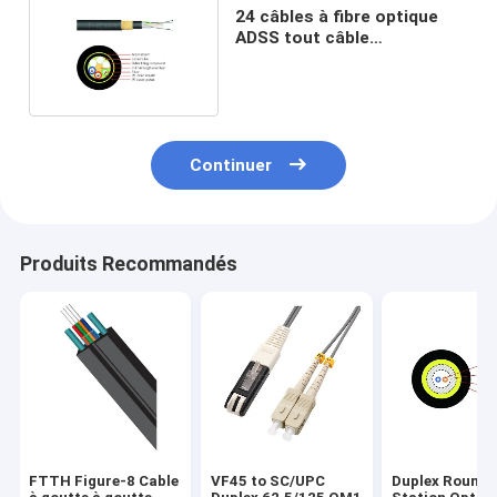
24 câbles à fibre optique
ADSS tout câble
autoportant diélectrique
Continuer
Produits Recommandés
FTTH Figure-8 Cable
VF45 to SC/UPC
Duplex Round 