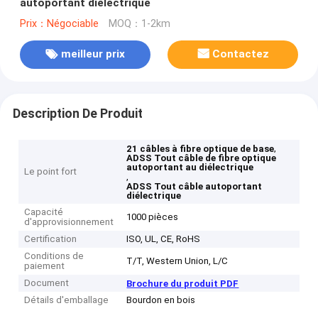
autoportant diélectrique
Prix：Négociable
MOQ：1-2km
meilleur prix
Contactez
Description De Produit
,
21 câbles à fibre optique de base
ADSS Tout câble de fibre optique
autoportant au diélectrique
Le point fort
,
ADSS Tout câble autoportant
diélectrique
Capacité
1000 pièces
d'approvisionnement
Certification
ISO, UL, CE, RoHS
Conditions de
T/T, Western Union, L/C
paiement
Document
Brochure du produit PDF
Détails d'emballage
Bourdon en bois