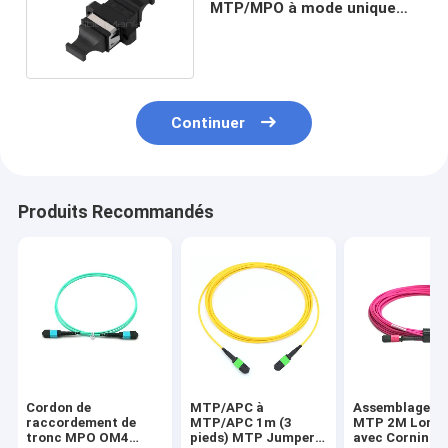
MTP/MPO à mode unique
avec empreinte SC noir
Continuer
Produits Recommandés
Cordon de
MTP/APC à
Assemblage de
raccordement de
MTP/APC 1m (3
MTP 2M Longu
tronc MPO OM4
pieds) MTP Jumper
avec Corning