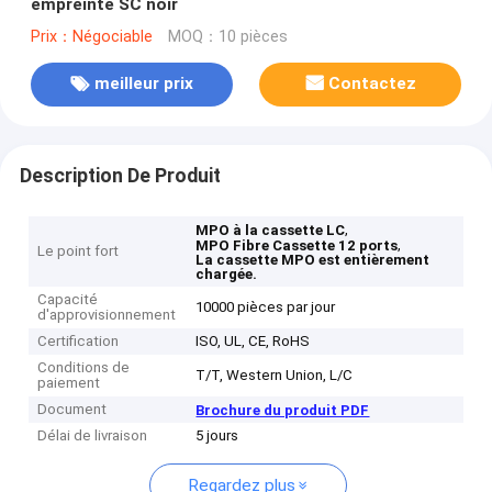
empreinte SC noir
Prix：Négociable
MOQ：10 pièces
meilleur prix
Contactez
Description De Produit
,
MPO à la cassette LC
,
MPO Fibre Cassette 12 ports
Le point fort
La cassette MPO est entièrement
chargée.
Capacité
10000 pièces par jour
d'approvisionnement
Certification
ISO, UL, CE, RoHS
Conditions de
T/T, Western Union, L/C
paiement
Document
Brochure du produit PDF
Délai de livraison
5 jours
Regardez plus